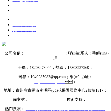
節(jié)能評估報告
社會穩(wěn)定風險評估報告
項目建議書
資金申請報告
項目申請報告
投資計劃書
公司名稱：
貴州云葉科技有限公司
；聯(lián)系人：毛經(jīng)
理
手機：18208473065；
熱線：17308527569；
郵箱：1049285083@qq.com；
網(wǎng)址：
m.yhmanhong.com
；
地址：貴州省貴陽市南明區(qū)花果園國際中心2號樓1817；
備案號：
黔ICP備2023017356號
技術支持：
云集銘
熱門搜索
：
貴州可行性研究報告
,
貴陽可行性研究報告公司
,