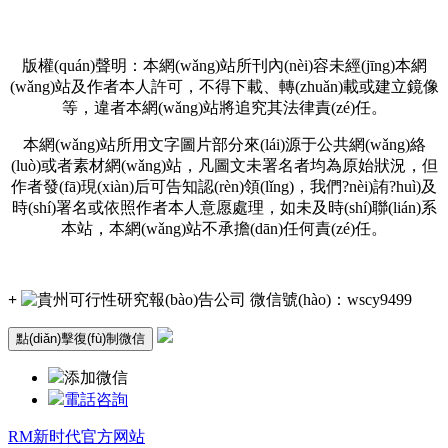
友情鏈接：
貴陽(yáng)可行性研究報(bào)告
版權(quán)聲明：本網(wǎng)站所刊內(nèi)容未經(jīng)本網
(wǎng)站及作者本人許可，不得下載、轉(zhuǎn)載或建立鏡像
等，違者本網(wǎng)站將追究其法律責(zé)任。
本網(wǎng)站所用文字圖片部分來(lái)源于公共網(wǎng)絡
(luò)或者素材網(wǎng)站，凡圖文未署名者均為原始狀況，但
作者發(fā)現(xiàn)后可告知認(rèn)領(lǐng)，我們?nèi)詴?huì)及
時(shí)署名或依照作者本人意愿處理，如未及時(shí)聯(lián)系
本站，本網(wǎng)站不承擔(dān)任何責(zé)任。
+
微信號(hào)：
wscy9499
點(diǎn)擊復(fù)制微信
添加微信
電話咨詢
RM新时代官方网站