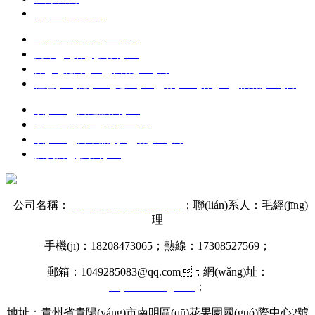
聯(lián)系我們
可行性研究報(bào)告
商業(yè)計(jì)劃書(shū)
節(jié)能評(píng)估報(bào)告
社會(huì)穩(wěn)定風(fēng)險(xiǎn)評(píng)估報(bào)告
項(xiàng)目建議書(shū)
資金申請(qǐng)報(bào)告
項(xiàng)目申請(qǐng)報(bào)告
投資計(jì)劃書(shū)
公司名稱：
貴州云葉科技有限公司
；聯(lián)系人：毛經(jīng)
理
手機(jī)：18208473065；
熱線：17308527569；
郵箱：1049285083@qq.com；
網(wǎng)址：
m.yhmanhong.com
；
地址：貴州省貴陽(yáng)市南明區(qū)花果園國(guó)際中心2號