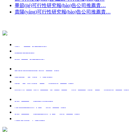
畢節(jié)可行性研究報(bào)告公司推薦貴…
貴陽(yáng)可行性研究報(bào)告公司推薦貴…
關(guān)于我們
在線留言
聯(lián)系我們
可行性研究報(bào)告
商業(yè)計(jì)劃書
節(jié)能評(píng)估報(bào)告
社會(huì)穩(wěn)定風(fēng)險(xiǎn)評(píng)估報(bào)告
項(xiàng)目建議書
資金申請(qǐng)報(bào)告
項(xiàng)目申請(qǐng)報(bào)告
投資計(jì)劃書