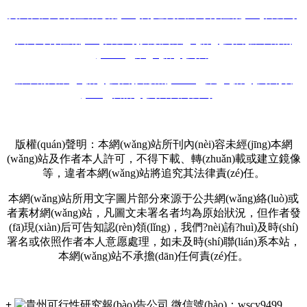
貴州代寫可行性研究報(bào)告
,
遵義代寫可行性報(bào)告公司
,
代寫可行性報(bào)告公司
,
安順商業(yè)計(jì)劃書
,
黔東南創
(chuàng)業(yè)計(jì)劃書
,
黔東南商業(yè)計(jì)劃書
,
安順創(chuàng)業(yè)計(jì)劃書
,
項
(xiàng)目計(jì)劃書代寫公司
等.
友情鏈接：
貴陽(yáng)可行性研究報(bào)告
版權(quán)聲明：本網(wǎng)站所刊內(nèi)容未經(jīng)本網
(wǎng)站及作者本人許可，不得下載、轉(zhuǎn)載或建立鏡像
等，違者本網(wǎng)站將追究其法律責(zé)任。
本網(wǎng)站所用文字圖片部分來源于公共網(wǎng)絡(luò)或
者素材網(wǎng)站，凡圖文未署名者均為原始狀況，但作者發
(fā)現(xiàn)后可告知認(rèn)領(lǐng)，我們?nèi)詴?huì)及時(shí)
署名或依照作者本人意愿處理，如未及時(shí)聯(lián)系本站，
本網(wǎng)站不承擔(dān)任何責(zé)任。
+
微信號(hào)：
wscy9499