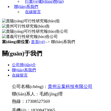
行業(yè)動(dòng)態(tài)
聯(lián)系我們
在線留言
當(dāng)前位置:
首頁(yè)
->
聯(lián)系我們
關(guān)于我們
公司簡(jiǎn)介
聯(lián)系我們
在線留言
公司名稱(chēng)：
貴州云葉科技有限公司
聯(lián)系人：毛經(jīng)理
熱線：17308527569
手機(jī)：18208473065