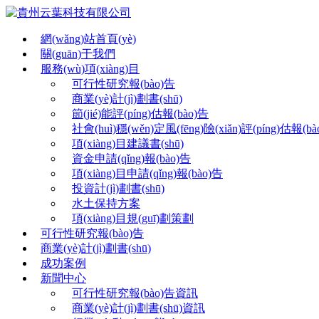
網(wǎng)站首頁(yè)
關(guān)于我們
服務(wù)項(xiàng)目
可行性研究報(bào)告
商業(yè)計(jì)劃書(shū)
節(jié)能評(píng)估報(bào)告
社會(huì)穩(wěn)定風(fēng)險(xiǎn)評(píng)估報(bà
項(xiàng)目建議書(shū)
資金申請(qǐng)報(bào)告
項(xiàng)目申請(qǐng)報(bào)告
投資計(jì)劃書(shū)
水土保持方案
項(xiàng)目規(guī)劃策劃
可行性研究報(bào)告
商業(yè)計(jì)劃書(shū)
成功案例
新聞中心
可行性研究報(bào)告資訊
商業(yè)計(jì)劃書(shū)資訊