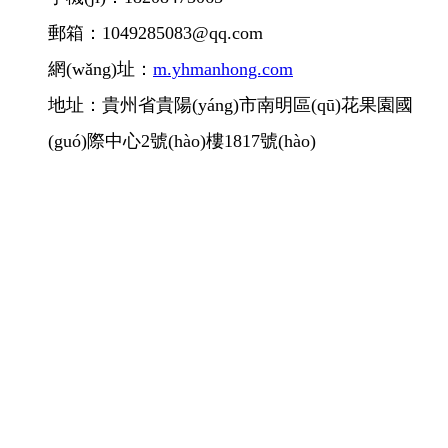
郵箱：1049285083@qq.com
網(wǎng)址：
m.yhmanhong.com
地址：貴州省貴陽(yáng)市南明區(qū)花果園國
(guó)際中心2號(hào)樓1817號(hào)