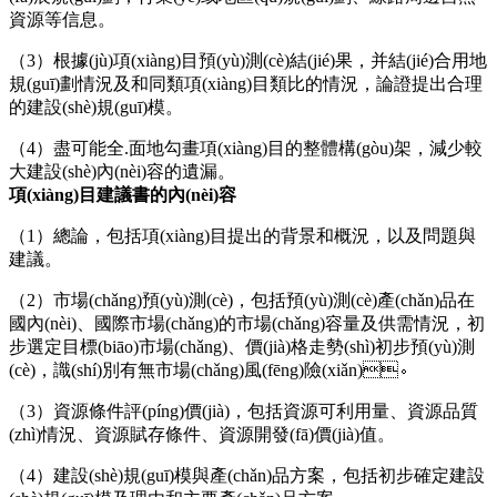
資源等信息。
（
3
）根據(jù)項(xiàng)目預(yù)測(cè)結(jié)果，并結(jié)合用地
規(guī)劃情況及和同類項(xiàng)目類比的情況，論證提出合理
的建設(shè)規(guī)模。
（
4
）盡可能全.面地勾畫項(xiàng)目的整體構(gòu)架，減少較
大建設(shè)內(nèi)容的遺漏。
項(xiàng)目建議書的內(nèi)容
（
1
）總論，包括項(xiàng)目提出的背景和概況，以及問題與
建議。
（
2
）市場(chǎng)預(yù)測(cè)，包括預(yù)測(cè)產(chǎn)品在
國內(nèi)、國際市場(chǎng)的市場(chǎng)容量及供需情況，初
步選定目標(biāo)市場(chǎng)、價(jià)格走勢(shì)初步預(yù)測
(cè)，識(shí)別有無市場(chǎng)風(fēng)險(xiǎn)。
（
3
）資源條件評(píng)價(jià)，包括資源可利用量、資源品質
(zhì)情況、資源賦存條件、資源開發(fā)價(jià)值。
（
4
）建設(shè)規(guī)模與產(chǎn)品方案，包括初步確定建設