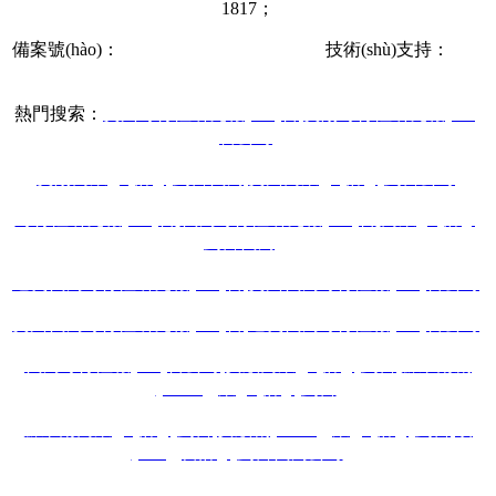
1817；
備案號(hào)：
黔ICP備2023017356號(hào)
技術(shù)支持：
云集
銘
熱門搜索
：
貴州可行性研究報(bào)告
,
貴陽可行性研究報(bào)
告公司
,
貴陽商業(yè)計(jì)劃書代寫
,
貴州商業(yè)計(jì)劃書公司
,
可行性研究報(bào)告
,
代寫可行性研究報(bào)告
,
商業(yè)計(jì)
劃書代寫
，
遵義代寫可行性研究報(bào)告
,
貴州代寫可行性報(bào)告公司
,
貴州代寫可行性研究報(bào)告
,
遵義代寫可行性報(bào)告公司
,
代寫可行性報(bào)告公司
,
安順商業(yè)計(jì)劃書
,
黔東南創
(chuàng)業(yè)計(jì)劃書
,
黔東南商業(yè)計(jì)劃書
,
安順創(chuàng)業(yè)計(jì)劃書
,
項
(xiàng)目計(jì)劃書代寫公司
等.
友情鏈接：
貴陽可行性研究報(bào)告