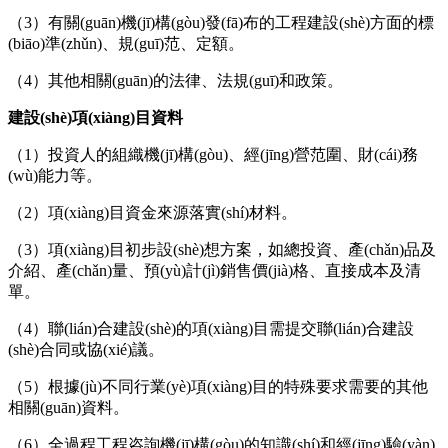
（
3
）有關(guān)機(jī)構(gòu)發(fā)布的工程建設(shè)方面的標
(biāo)準(zhǔn)、規(guī)范、定額。
（
4
）其他相關(guān)的法律、法規(guī)和政策。
建設(shè)項(xiàng)目資料
（
1
）投資人的組織機(jī)構(gòu)、經(jīng)營范圍、財(cái)務
(wù)能力等。
（
2
）項(xiàng)目資金來源落實(shí)材料。
（
3
）項(xiàng)目初步設(shè)想方案，如總投資、產(chǎn)品及
介紹、產(chǎn)量、預(yù)計(jì)銷售價(jià)格、直接成本及清
單。
（
4
）聯(lián)合建設(shè)的項(xiàng)目需提交聯(lián)合建設
(shè)合同或協(xié)議。
（
5
）根據(jù)不同行業(yè)項(xiàng)目的特殊要求需要的其他
相關(guān)資料。
（
6
）全過程工程咨詢機(jī)構(gòu)的知識(shí)和經(jīng)驗(yàn)