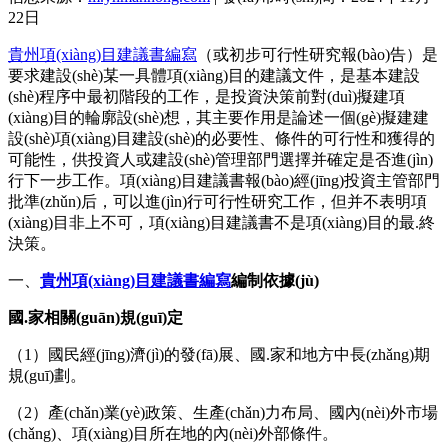
22日
貴州項(xiàng)目建議書編寫
（或初步可行性研究報(bào)告）是
要求建設(shè)某一具體項(xiàng)目的建議文件，是基本建設
(shè)程序中最初階段的工作，是投資決策前對(duì)擬建項
(xiàng)目的輪廓設(shè)想，其主要作用是論述一個(gè)擬建建
設(shè)項(xiàng)目建設(shè)的必要性、條件的可行性和獲得的
可能性，供投資人或建設(shè)管理部門選擇并確定是否進(jìn)
行下一步工作。項(xiàng)目建議書報(bào)經(jīng)投資主管部門
批準(zhǔn)后，可以進(jìn)行可行性研究工作，但并不表明項
(xiàng)目非上不可，項(xiàng)目建議書不是項(xiàng)目的最.終
決策。
一、
貴州項(xiàng)目建議書編寫
編制依據(jù)
國.家相關(guān)規(guī)定
（
1
）國民經(jīng)濟(jì)的發(fā)展、國.家和地方中長(zhǎng)期
規(guī)劃。
（
2
）產(chǎn)業(yè)政策、生產(chǎn)力布局、國內(nèi)外市場
(chǎng)、項(xiàng)目所在地的內(nèi)外部條件。