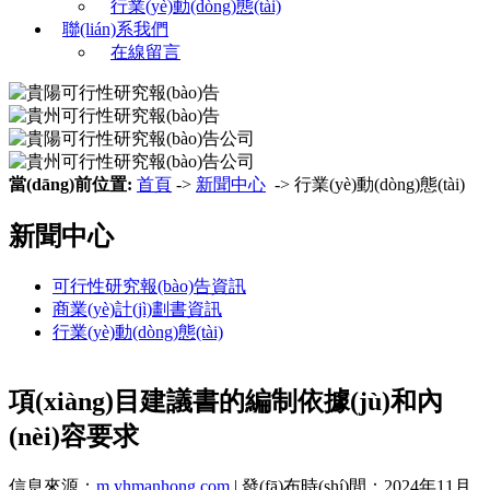
行業(yè)動(dòng)態(tài)
聯(lián)系我們
在線留言
當(dāng)前位置:
首頁
->
新聞中心
-> 行業(yè)動(dòng)態(tài)
新聞中心
可行性研究報(bào)告資訊
商業(yè)計(jì)劃書資訊
行業(yè)動(dòng)態(tài)
項(xiàng)目建議書的編制依據(jù)和內
(nèi)容要求
信息來源：
m.yhmanhong.com
| 發(fā)布時(shí)間：2024年11月