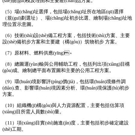
(shè)規(guī)模及理由和主要產(chǎn)品方案。
（
5
）場(chǎng)址選擇，包括場(chǎng)址所在地區(qū)選擇
（規(guī)劃選址）、場(chǎng)址初步比選、繪制場(chǎng)址地
理位置示意圖。
（
6
）技術(shù)設(shè)備工程方案，包括技術(shù)方案、主要
設(shè)備初步方案和主要建（構(gòu)）筑物初步 方案。
（
7
）原材料、燃料供應(yīng)。
（
8
）總圖運(yùn)輸與公用輔助工程，包括列出項(xiàng)目構
(gòu)成、繪制總平面布置圖和主要的公用工程方案。
（
9
）環(huán)境影響評(píng)價(jià)，包括環(huán)境條件調
(diào).查、影響環(huán)境因素分析、環(huán)境保護(hù)初步
方案。
（
10
）組織機(jī)構(gòu)與人力資源配置，主要包括估算項
(xiàng)目所需人員數(shù)量。
（
11
）項(xiàng)目實(shí)施進(jìn)度，主要包括初步確定建設
(shè)工期。